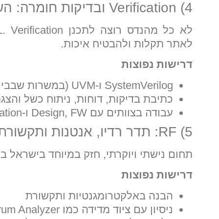
4) Verification ובדיקות חומרה: השער לעולם השבבים
לאתר תקלות ולהבטיח איכות.
דרישות נפוצות
SystemVerilog ו-UVM (במשרות שבבים)
כתיבת בדיקות, דוחות, ניתוח כשל והצ
עבודה בצוותים עם Design, FW ו-Validation
5) RF: תדר רדיו, אנטנות ותקשורת אלחוטית
תחום נישתי ויוקרתי, חזק במיוחד בישראל ב
דרישות נפוצות
הבנה באלקטרומגנטיות ותקשורת
ניסיון עם ציוד מדידה כמו Spectrum Analyzer ו-VNA (לפי תפקיד)