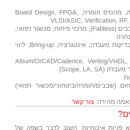
מהנדס אלקטרוניקה, מהנדס חומרה, Board Design, FPGA,
VLSI/ASIC, Verification, RF
חברות מוצר, חברות שבבים (Fabless), מרכזי פיתוח, מכשור רפואי,
רגיה
תכנון, סימולציה, בדיקות מעבדה, אינטגרציה, Bring-up, ליווי
Altium/OrCAD/Cadence, Verilog/VHDL,
ות
ם (שבבים/חומרה/ביטחוני/מכשור רפואי)
אמה מהירה:
צור קשר
ם?
יא פניות איכותיות, חשוב לדבר בשפה של