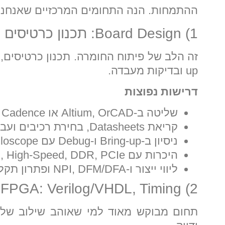
ההתמחות. הנה התחומים המרכזיים שאנחנו 
1) Board Design: תכנון כרטיסים (PCB) ו-Bring-up
up ובדיקות מעבדה.
דרישות נפוצות
שליטה ב-Altium, OrCAD או Cadence
קריאת Datasheets, בחירת רכיבים ועבודה מול ספקים
ניסיון ב-Bring-up ו-Debug עם Oscilloscope ו-Logic Analyzer
היכרות עם SI, High-Speed, DDR, PCIe (בחלק מהמשרות)
ליווי ייצור ו-NPI, DFM/DFA ופתרון תקלות ייצור
2) FPGA: Verilog/VHDL, Timing ו-Integration
תחום מבוקש מאוד למי שאוהב שילוב של ל