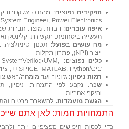
תפקידים נפוצים:
, System Engineer, Power Electronics
איפה עובדים:
תעשייה ביטחונית, תקשורת, קלינטק ואנ
מה עושים בפועל:
ייצור (NPI), פתרון תקלות
כלים נפוצים:
 SystemVerilog/UVM,
SPICE, MATLAB, Python/C/C++, ציוד מעבדה (Scope, LA, SA)
רמות ניסיון:
ג’וניור ועד מומחה/ראש צו
שכר:
נקבע לפי התמחות, ניסיון, תחו
והיקף אחריות
הגשת מועמדות:
להשארת פרטים והת
התמחויות חמות: לאן אתם שייכי
כדי לכסות חיפושים ספציפיים יותר ולהב