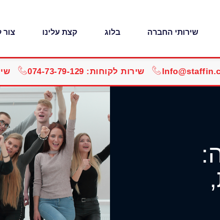
שירותי החברה
בלוג
קצת עלינו
צור 
Info@staffin.c
שירות לקוחות: 074-73-79-129
שירו
: