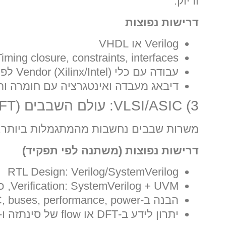
ודיוק.
דרישות נפוצות
Verilog או VHDL
Timing closure, constraints, interfaces (SPI/I2C/UART, Ethernet ועוד
עבודה עם כלי Vendor (Xilinx/Intel) לפי מקום
דיבאג מעבדה ואינטגרציה עם חומרה ות
3) VLSI/ASIC: עולם השבבים (Design/Verification/DFT)
משרות שבבים נחשבות מהמתגמלות ביותר, 
דרישות נפוצות (משתנה לפי תפקיד)
RTL Design: Verilog/SystemVerilog
Verification: SystemVerilog + UVM, כתיבת testbenches ומתודולוגיות בדיקה
הבנה ב-SoC, buses, performance, power
יתרון לידע ב-DFT או flow של סינתזה ו-PnR (לפי תפקיד)