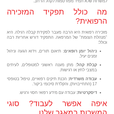
למשרות שלא תמיד מפורסמות לקהל הרחב.
מה כולל תפקיד המזכירה
הרפואית?
מזכירה רפואית היא הרבה מעבר לפקידת קבלה רגילה. היא
"מנהלת הצומת" של המרפאה. התפקיד דורש אחריות רבה
וכולל:
ניהול יומן רופאים:
תיאום תורים, וידוא הגעה וניהול
זמנים יעיל.
קבלת קהל:
מתן מענה ראשוני למטופלים, לעיתים
במצבי לחץ או רגישות.
עבודה משרדית:
הכנת תיקים רפואיים, טיפול בטופסי
17 (התחייבויות), והקלדת סיכומי ביקור.
דיסקרטיות:
עבודה עם מידע רפואי חסוי ורגיש.
איפה אפשר לעבוד? סוגי
המשרות במאגר שלנו