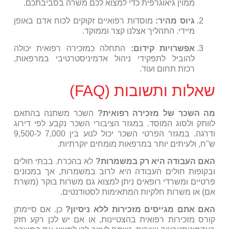
ממוין גיאוגרפית כדי למצוא לכם משרה בסביבתכם.
גיוס מהיר:
מוסדות רפואיים זקוקים לכוח אדם באופן
מיידי. התהליך אצלנו קצר וממוקד.
אפשרויות קידום:
התחלה כמזכירה רפואית יכולה
להוביל לתפקידי ניהול אדמיניסטרטיבי במרפאות,
רכזת תחום ועוד.
שאלות ותשובות (FAQ)
מה השכר של מזכירה רפואית?
השכר משתנה בהתאם
לוותק ולסוג המוסד. במגזר הציבורי השכר נקבע לפי דירוג
ודרגה. במגזר הפרטי השכר יכול לנוע בין 7,000 ל-9,500
ש"ח, ולעיתים יותר במרפאות מומחים יוקרתיות.
האם העבודה היא רק במשמרות?
לא בהכרח. בבתי חולים
ובקופות חולים העבודה היא לרוב במשמרות, אך במכונים
פרטיים ומשרדי רופאים ניתן למצוא גם משרות בוקר (משרת
אם) או משרות חלקיות המתאימות לסטודנטים.
האם אתם מגייסים מזכירות ללא ניסיון?
כן. אם סיימתן
קורס מזכירות רפואית בהצטיינות, או אם יש לכן רקע חזק