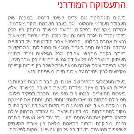
התעסוקה המודרני
בשנים האחרונות אנו עדים לשינוי דרמטי במבנה שוק
העבודה העולמי והמקומי. אם בעבר השכמת בוקר מוקדמת,
עמידה ממושכת בפקקים ונסיעה למשרד מרוחק היו חלק
בלתי נפרד משגרת היומיום של כולנו, הרי שהיום המציאות
נראית אחרת לחלוטין. החיפוש אחר הזדמנויות של
דרושים
עבודה מהבית
הפך לאחת המגמות המובילות והמבוקשות
ביותר בקרב מחפשי עבודה מכל הגילאים ומכל תחומי
העיסוק. המעבר למודל עבודה גמיש ונוח אינו רק צורך מעשי,
אלא תפיסת עולם שלמה המאפשרת לשלב בין פיתוח קריירה
מקצועית לבין שמירה על איכות חיים, משפחה ופנאי.
בעידן הטכנולוגי המהיר שבו אנו חיים, חברות רבות מבינות כי
יעילות העובדים אינה נמדדת בשעות הישיבה במשרד, אלא
באיכות התוצרים ובמחויבות האישית. חברת
תפקיד פלוס
,
המובילה בתחום משאבי האנוש וההשמה, זיהתה את המגמה
הזו מוקדם מאוד. אנו מאמינים כי מקום העבודה צריך להוות
מקור להתפתחות, למידה והשראה, וכי עבודה מרחוק יכולה
לספק בדיוק את המעטפת הזו – כל עוד היא נעשית בצורה
נכונה, מבוקרת ומתוך התאמה מלאה בין צורכי המעסיק
לשאיפות המועמד. כשמדובר על הון אנושי אין מקום לפשרות,