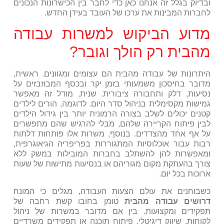
ובדיוק בגלל זה אנחנו כאן כדי לחבר בין הכישרונות הנכונים
לחברות המבינות את ערכו של העובד בעידן החדש.
מדוע הביקוש למשרות עבודה
מהבית רק הולך וגובר?
היתרונות של עבודה מהבית הם עצומים ומגוונים. ראשית,
מדובר בחיסכון משמעותי בזמן יקר ובכסף המבוזבזים על
נסיעות, דלק ותחבורה ציבורית. שנית, מודל זה מאפשר
גמישות מקסימלית בניהול סדר היום. לדוגמה, הורים לילדים
קטנים יכולים לשלב בצורה הרמונית יותר בין גידול הילדים
לבין פיתוח הקריירה שלהם, מבלי להרגיש שהם מתפשרים
על אף אחד מהצדדים. בנוסף, משרות אלו פותחות דלתות
רבות עבור אוכלוסיות המתגוררות בפריפריה הגיאוגרפית,
ומאפשרות להן להשתלב בחברות המובילות במשק ללא
צורך בהעתקת מקום מגוריהם או בנסיעות מתישות של שעות
ארוכות בכל יום.
כשבוחנים את עולם הצעות העבודה, מגלים כי המונח
דרושים עבודה מהבית
טומן בחובו קשת רחבה של
תפקידים ומקצועות. בין אם מדובר במשרות של ניהול
לקוחות, שיווק דיגיטלי, פיתוח תוכנה או תפקידים משרדיים