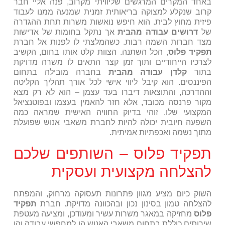
באחד המקרים המרגשים שליוויתי מקרוב, פנה אליי חבר
קרוב שנקלע למצוקה בריאותית זמנית שמנעה ממנו לעבוד
פיזית מחוץ לבית. הוא חיפש נואשות משרות תחת ההגדרה
של
דרושים עבודה מהבית
אך נתקל בחומות של אדישות
מצד חברות השמה רבות. כשהמלצתי לו לפנות אל חברת
תפקיד פלוס
, הכל השתנה. הצוות קלט אותו בחום, הקשיב
לצרכיו הייחודיים ותוך זמן קצר התאים לו משרה מדויקת
בתור
קלדן עבודה מהבית
בחברה מובילה בתחום
הפיננסים. הוא קיבל ליווי אישי לכל אורך תהליך הקליטה
וההדרכה, והתוצאות דיברו בעד עצמן – הוא לא רק מצא
מקור פרנסה מכובד, אלא חזר להאמין בעצמו ובפוטנציאל
המקצועי שלו. זוהי בדיוק החוויה האישית שמראה כמה
השפעה חיובית יכולה להיות לחברת משאבי אנוש שפועלת
מתוך נשמה ואכפתיות אמיתית.
תפקיד פלוס – השותפים שלכם
להצלחה מקצועית ועסקית
השוק כיום מציע מגוון פתרונות תעסוקה מרחוק, והמפתח
להצלחה טמון בסינון נכון ובהכוונה מדויקת. חברת
תפקיד
פלוס
מחזיקה במאגר משרות עשיר ומעודכן, ומציעה מעטפת
שירותים כוללת בתחום משאבי האנוש הן למחפשי עבודה והן