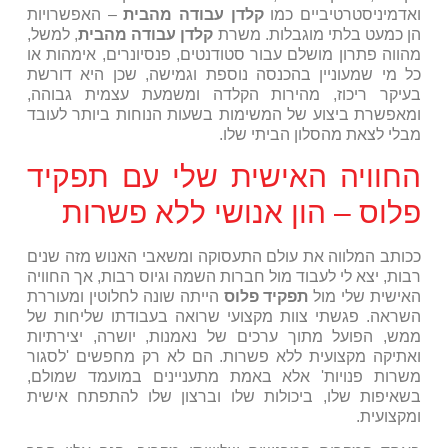
ואדמיניסטרטיביים כמו
קלדן עבודה מהבית
– האפשרויות
הן כמעט בלתי מוגבלות. משרת
קלדן עבודה מהבית
, למשל,
מהווה פתרון מושלם עבור סטודנטים, פנסיונרים, אימהות או
כל מי שמעוניין בהכנסה נוספת וגמישה, שכן היא דורשת
בעיקר ריכוז, מהירות הקלדה ומשמעת עצמית גבוהה,
ומאפשרת ביצוע של המשימות בשעות הנוחות ביותר לעובד
מבלי לצאת מהסלון הביתי שלו.
החוויה האישית שלי עם תפקיד
פלוס – הון אנושי ללא פשרות
ככותב המלווה את עולם התעסוקה ומשאבי האנוש מזה שנים
רבות, יצא לי לעבוד מול חברות השמה וגיוס רבות, אך החוויה
האישית שלי מול
תפקיד פלוס
הייתה שונה לחלוטין ומעוררת
השראה. פגשתי צוות מקצועי שרואה בעבודתו שליחות של
ממש, הפועל מתוך ערכים של נאמנות, יושרה, יצירתיות
ואתיקה מקצועית ללא פשרות. הם לא רק מחפשים 'לסגור
משרות פנויות' אלא באמת מתעניינים במועמד שמולם,
בשאיפות שלו, ביכולות שלו וברצון שלו להתפתח אישית
ומקצועית.