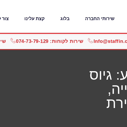
שירותי החברה
בלוג
קצת עלינו
צור 
Info@staffin.c
שירות לקוחות: 074-73-79-129
שירו
 גיוס
ה,
ירת