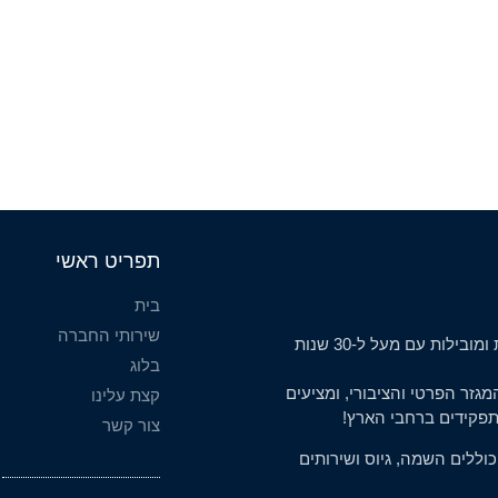
תפריט ראשי
בית
שירותי החברה
'תפקיד פלוס' ו 'StaffIn Israel' הינן חברות משאבי אנוש וותיקות ומובילות עם מעל ל-30 שנות
בלוג
ובעולם, מהמגזר הפרטי והציבורי, ומציעים
קצת עלינו
תפקידים ברחבי הארץ!
צור קשר
כוללים השמה, גיוס ושירותים