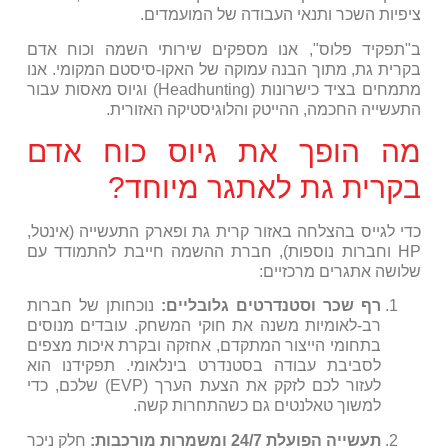
ציפיות השכר ותנאי העבודה של המועמדים.
ב"תפקיד פלוס", אנו מספקים שירותי השמה וכוח אדם
בקרית גת, מתוך הבנה עמוקה של האקו-סיסטם המקומי. אנו
מתמחים בציד כישרונות (Headhunting) וגיוס מאסות עבור
התעשייה החכמה, ההייטק והלוגיסטיקה האזורית.
מה הופך את גיוס כוח אדם
בקרית גת לאתגר מיוחד?
כדי לגייס בהצלחה באזור קרית גת ופארק התעשייה (אינטל,
HP וחברות נוספות), חברת ההשמה חייבת להתמודד עם
שלושה אתגרים מרכזיים:
רף שכר וסטנדרטים גלובליים:
נוכחותן של חברות
רב-לאומיות משנה את חוקי המשחק. עובדים מנוסים
בתחומי הייצור המתקדם, אחזקה ובקרת איכות מצפים
לסביבת עבודה בסטנדרט בינלאומי. תפקידנו הוא
לעזור לכם לזקק את הצעת הערך (EVP) שלכם, כדי
למשוך טאלנטים גם כשהתחרות קשה.
תעשייה הפועלת 24/7 ומשמרות מורכבות:
חלק ניכר