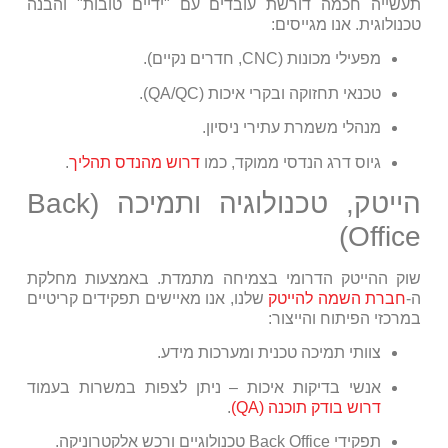
תעשייה חכמה דורשת עובדים עם "ידיים טובות" והבנה
טכנולוגית. אנו מגייסים:
מפעילי מכונות (CNC, חדרים נקיים).
טכנאי תחזוקה ובקרי איכות (QA/QC).
מנהלי משמרת עתירי ניסיון.
גיוס דרג הנדסי ממוקד, כמו
דרוש מהנדס תהליך
.
הייטק, טכנולוגיה ותמיכה (Back
Office)
שוק ההייטק הדרומי בצמיחה מתמדת. באמצעות מחלקת
ה-
חברת השמה להייטק
שלנו, אנו מאיישים תפקידים קריטיים
במרכזי הפיתוח והייצור:
צוותי תמיכה טכנית ומערכות מידע.
אנשי בדיקות איכות – ניתן לצפות במשרות בעמוד
דרוש בודק תוכנה (QA)
.
תפקידי Back Office טכנולוגיים ורכש אלקטרוניקה.