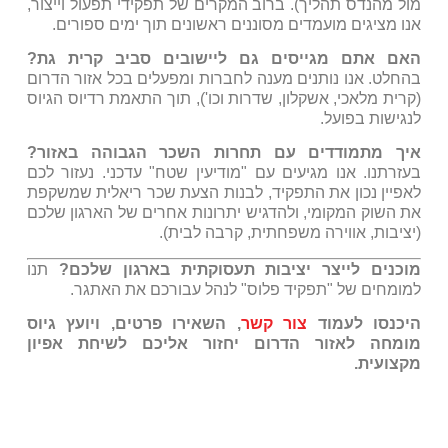
מול מהנדס תהליך). ברוב המקרים של תפקידי תפעול וייצור,
אנו מציגים מועמדים מסוננים ראשונים תוך ימים ספורים.
האם אתם מגייסים גם ליישובים סביב קרית גת?
בהחלט. אנו נותנים מענה לחברות ומפעלים בכל אזור הדרום
(קרית מלאכי, אשקלון, שדרות וכו'), תוך התאמת רדיוס הגיוס
לנגישות בפועל.
איך מתמודדים עם תחרות השכר הגבוהה באזור?
בעזרתנו. אנו מגיעים עם "מודיעין שטח" עדכני. נעזור לכם
לאפיין נכון את התפקיד, לבנות הצעת שכר ריאלית שמשקפת
את השוק המקומי, ולהדגיש יתרונות אחרים של הארגון שלכם
(יציבות, אווירה משפחתית, קרבה לבית).
מוכנים לייצר יציבות תעסוקתית בארגון שלכם?
תנו
למומחים של "תפקיד פלוס" לנהל עבורכם את האתגר.
היכנסו לעמוד
צור קשר
, השאירו פרטים, ויועץ גיוס
מומחה לאזור הדרום יחזור אליכם לשיחת אפיון
מקצועית.
המשרות שלנו!