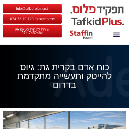
Info@tafkid-plus.co.il
שירות לקוחות: 074-73-79-129
שירות לקוחות סטאפ אין
074-7452484
צור קשר
קצת עלינו
שירותי החברה
כוח אדם בקרית גת: גיוס
להייטק ותעשייה מתקדמת
בדרום