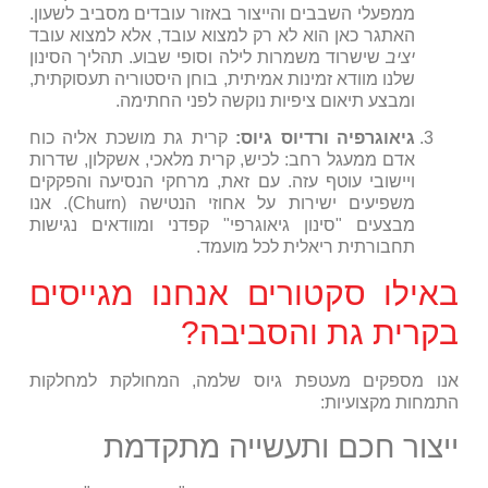
ממפעלי השבבים והייצור באזור עובדים מסביב לשעון.
האתגר כאן הוא לא רק למצוא עובד, אלא למצוא עובד
יציב
שישרוד משמרות לילה וסופי שבוע. תהליך הסינון
שלנו מוודא זמינות אמיתית, בוחן היסטוריה תעסוקתית,
ומבצע תיאום ציפיות נוקשה לפני החתימה.
גיאוגרפיה ורדיוס גיוס:
קרית גת מושכת אליה כוח
אדם ממעגל רחב: לכיש, קרית מלאכי, אשקלון, שדרות
ויישובי עוטף עזה. עם זאת, מרחקי הנסיעה והפקקים
משפיעים ישירות על אחוזי הנטישה (Churn). אנו
מבצעים "סינון גיאוגרפי" קפדני ומוודאים נגישות
תחבורתית ריאלית לכל מועמד.
באילו סקטורים אנחנו מגייסים
בקרית גת והסביבה?
אנו מספקים מעטפת גיוס שלמה, המחולקת למחלקות
התמחות מקצועיות:
ייצור חכם ותעשייה מתקדמת