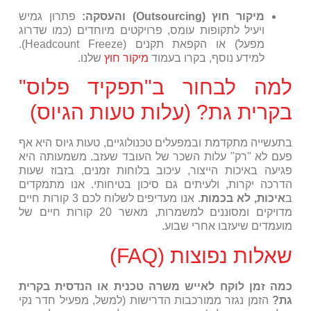
מיקור חוץ (Outsourcing) והעסקה:
פתרון גמיש
ויעיל לתקופות עומס, פרויקטים מיוחדים (כמו שדרוג
מפעל) או הקפאת תקנים (Headcount Freeze).
למידע נוסף, בקרו בעמוד
מיקור חוץ
שלנו.
למה לבחור ב"תפקיד פלוס"
בקרית גת? (עלות טעות הגיוס)
בתעשייה מתקדמת ובמפעלים טכנולוגיים, טעות גיוס היא אף
פעם לא "רק" עלות השכר של העובד שעזב. משמעותה היא
פגיעה באיכות הייצור, עיכוב בלוחות זמנים, בזבוז שעות
הדרכה יקרות, ולעיתים גם סיכון בטיחותי. אנו מתמקדים
ב
איכות, לא בכמות
. אנו מעדיפים לשלוח לכם 3 קורות חיים
מדויקים ומסוננים למשמרות, מאשר 20 קורות חיים של
מועמדים שיעזבו אחרי שבוע.
שאלות נפוצות (FAQ)
כמה זמן לוקח לאייש משרה טכנית או הנדסית בקרית
גת?
הזמן נגזר ממורכבות הדרישות (למשל, מפעיל חדר נקי